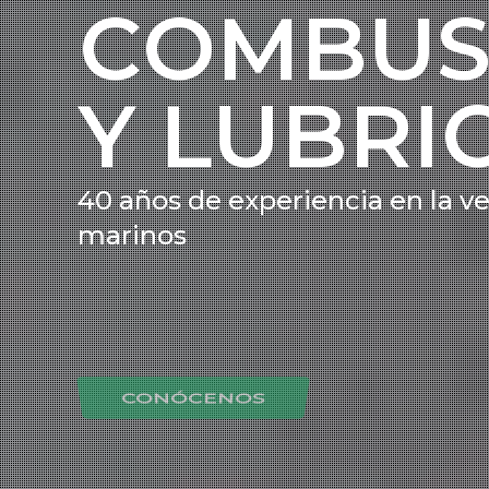
C
O
M
B
U
Y
L
U
B
R
I
4
0
a
ñ
o
s
d
e
e
x
p
e
r
i
e
n
c
i
a
e
n
l
a
v
m
a
r
i
n
o
s
CONÓCENOS