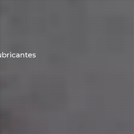
u
b
r
i
c
a
n
t
e
s