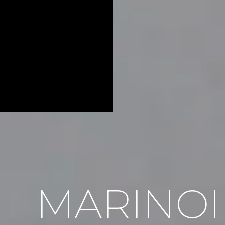
M
A
R
I
N
O
I