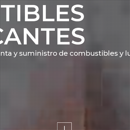
S
T
I
B
L
E
S
C
A
N
T
E
S
e
n
t
a
y
s
u
m
i
n
i
s
t
r
o
d
e
c
o
m
b
u
s
t
i
b
l
e
s
y
l