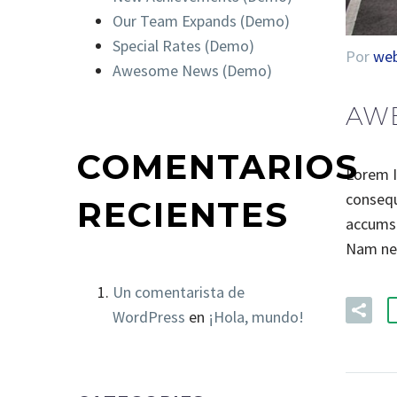
Our Team Expands (Demo)
Special Rates (Demo)
Por
we
Awesome News (Demo)
AW
COMENTARIOS
Lorem Ip
consequ
RECIENTES
accumsa
Nam nec
Un comentarista de
WordPress
en
¡Hola, mundo!