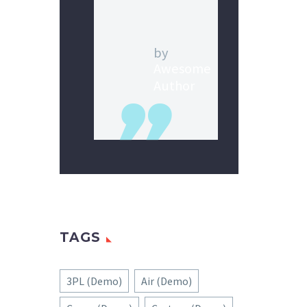
by
Awesome
Author
TAGS
3PL (Demo)
Air (Demo)