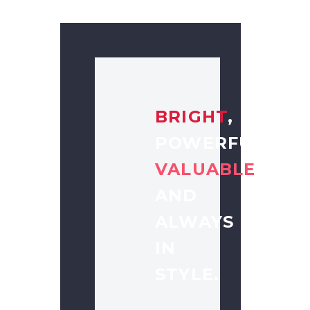
BRIGHT
,
POWERFUL,
VALUABLE
AND
ALWAYS
IN
STYLE.