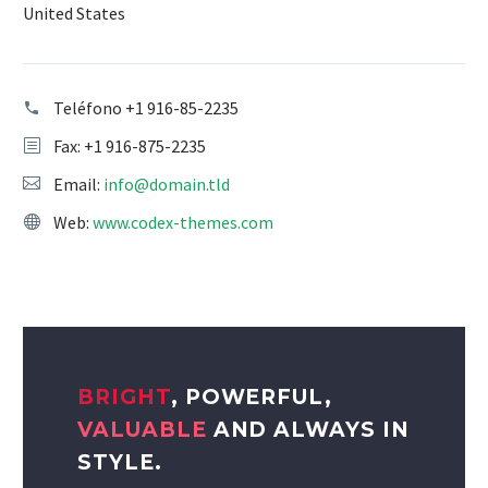
United States
Teléfono
+1 916-85-2235
Fax: +1 916-875-2235
Email:
info@domain.tld
Web:
www.codex-themes.com
BRIGHT
, POWERFUL,
VALUABLE
AND ALWAYS IN
STYLE.